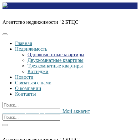
Перейти
Продажа недвижимости
к
Агентство недвижимости "2 БТЦС"
содержимому
Главная
Недвижимость
Однокомнатные квартиры
Двухкомнатные квартиры
Трехкомнатные квартиры
Коттеджи
Новости
Связаться с нами
О компании
Контакты
Войти / Зарегистрироваться
Мой аккаунт
Продажа недвижимости
Агентство недвижимости "2 БТЦС"